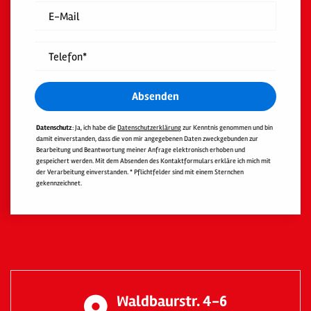
E-Mail
Telefon*
Absenden
Datenschutz
: Ja, ich habe die
Datenschutzerklärung
zur Kenntnis genommen und bin
damit einverstanden, dass die von mir angegebenen Daten zweckgebunden zur
Bearbeitung und Beantwortung meiner Anfrage elektronisch erhoben und
gespeichert werden. Mit dem Absenden des Kontaktformulars erkläre ich mich mit
der Verarbeitung einverstanden. * Pflichtfelder sind mit einem Sternchen
gekennzeichnet.
Waldbaurstr. 4-6