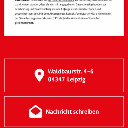
Datenschutz
: Ja, ich habe die
Datenschutzerklärung
zur Kenntnis genommen und bin
damit einverstanden, dass die von mir angegebenen Daten zweckgebunden zur
Bearbeitung und Beantwortung meiner Anfrage elektronisch erhoben und
gespeichert werden. Mit dem Absenden des Kontaktformulars erkläre ich mich mit
der Verarbeitung einverstanden. * Pflichtfelder sind mit einem Sternchen
gekennzeichnet.
Waldbaurstr. 4-6
04347
Leipzig
Nachricht schreiben