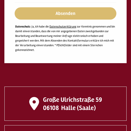
Absenden
Datenschutz
: Ja, ich habe die
Datenschutzerklärung
zur Kenntnis genommen und bin
damit einverstanden, dass die von mir angegebenen Daten zweckgebunden zur
Bearbeitung und Beantwortung meiner Anfrage elektronisch erhoben und
gespeichert werden. Mit dem Absenden des Kontaktformulars erkläre ich mich mit
der Verarbeitung einverstanden. * Pflichtfelder sind mit einem Sternchen
gekennzeichnet.
Große Ulrichstraße 59
06108
Halle (Saale)