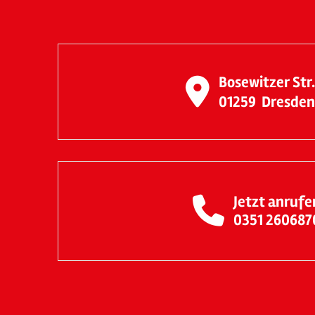
Bosewitzer Str.
01259
Dresde
Jetzt anrufe
0351 260687