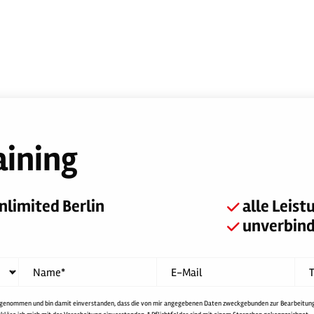
aining
nlimited Berlin
alle Leis
unverbind
Name*
E-Mail
T
 genommen und bin damit einverstanden, dass die von mir angegebenen Daten zweckgebunden zur Bearbeitun