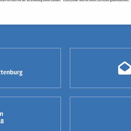
äre ich mich mit der Verarbeitung einverstanden. * Pflichtfelder sind mit einem Sternchen gekennzeichnet.
ttenburg
en
88