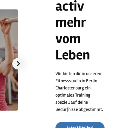
activ
mehr
vom
Leben
Wir bieten dir in unserem
Reha
Fitnessstudio in Berlin
Charlottenburg ein
Wir machen dich wieder
optimales Training
fit
speziell auf deine
Bedürfnisse abgestimmt.