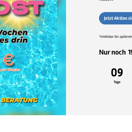
Jetzt Aktion s
*einlösbar bis spätest
Nur noch
1
09
Tage