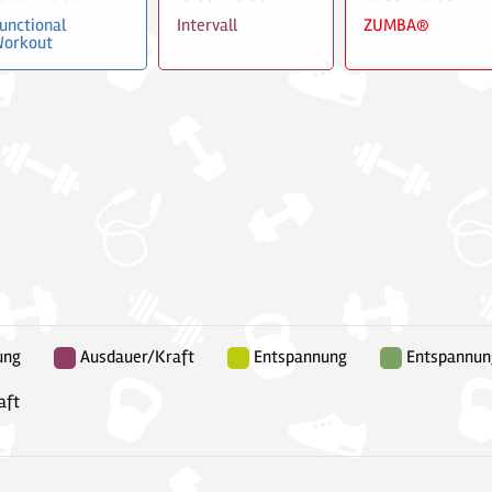
unctional
Intervall
ZUMBA®
orkout
ung
Ausdauer/Kraft
Entspannung
Entspannun
aft