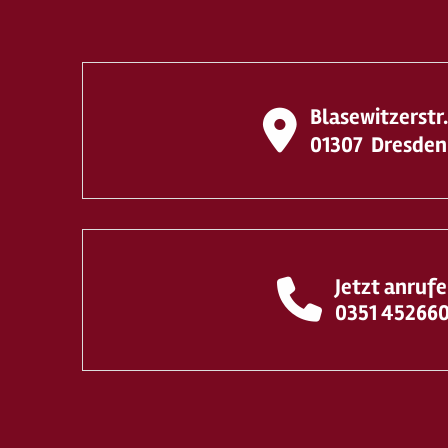
Blasewitzerstr
01307
Dresden
Jetzt anruf
0351 45266