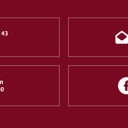
. 43
en
00